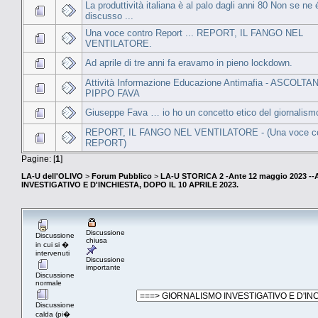
La produttività italiana è al palo dagli anni 80 Non se ne
discusso ...
Una voce contro Report ... REPORT, IL FANGO NEL
VENTILATORE.
Ad aprile di tre anni fa eravamo in pieno lockdown.
Attività Informazione Educazione Antimafia - ASCOLT
PIPPO FAVA
Giuseppe Fava … io ho un concetto etico del giornalis
REPORT, IL FANGO NEL VENTILATORE - (Una voce co
REPORT)
Pagine: [
1
]
LA-U dell'OLIVO
>
Forum Pubblico
>
LA-U STORICA 2 -Ante 12 maggio 2023 
INVESTIGATIVO E D'INCHIESTA, DOPO IL 10 APRILE 2023.
Discussione
Discussione
chiusa
in cui si �
intervenuti
Discussione
importante
Discussione
normale
Discussione
calda (pi�