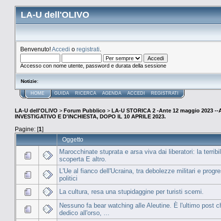
LA-U dell'OLIVO
Benvenuto!
Accedi
o
registrati
.
Accesso con nome utente, password e durata della sessione
Notizie
:
HOME
GUIDA
RICERCA
AGENDA
ACCEDI
REGISTRATI
LA-U dell'OLIVO
>
Forum Pubblico
>
LA-U STORICA 2 -Ante 12 maggio 2023 
INVESTIGATIVO E D'INCHIESTA, DOPO IL 10 APRILE 2023.
Pagine: [
1
]
Oggetto
Marocchinate stuprata e arsa viva dai liberatori: la terribi
scoperta E altro.
L'Ue al fianco dell'Ucraina, tra debolezze militari e progre
politici
La cultura, resa una stupidaggine per turisti scemi.
Nessuno fa bear watching alle Aleutine. È l'ultimo post c
dedico all'orso, ...