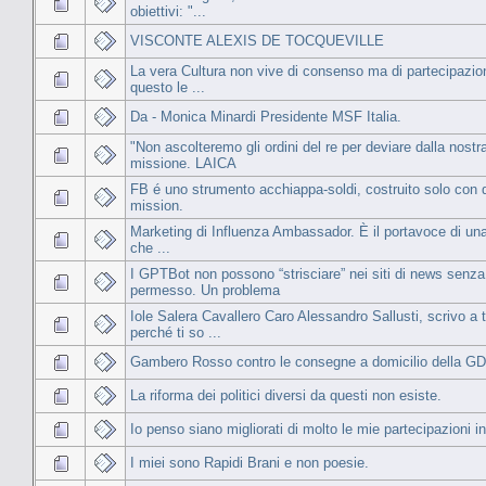
obiettivi: "...
VISCONTE ALEXIS DE TOCQUEVILLE
La vera Cultura non vive di consenso ma di partecipazio
questo le ...
Da - Monica Minardi Presidente MSF Italia.
"Non ascolteremo gli ordini del re per deviare dalla nostr
missione. LAICA
FB é uno strumento acchiappa-soldi, costruito solo con 
mission.
Marketing di Influenza Ambassador. È il portavoce di u
che ...
I GPTBot non possono “strisciare” nei siti di news senza
permesso. Un problema
Iole Salera Cavallero Caro Alessandro Sallusti, scrivo a 
perché ti so ...
Gambero Rosso contro le consegne a domicilio della G
La riforma dei politici diversi da questi non esiste.
Io penso siano migliorati di molto le mie partecipazioni i
I miei sono Rapidi Brani e non poesie.