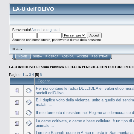
LA-U dell'OLIVO
Benvenuto!
Accedi
o
registrati
.
Accesso con nome utente, password e durata della sessione
Notizie
:
HOME
GUIDA
RICERCA
AGENDA
ACCEDI
REGISTRATI
LA-U dell'OLIVO
>
Forum Pubblico
>
L'ITALIA PENISOLA CON CULTURE REGIO
Pagine:
1
...
3
4
[
5
]
6
Oggetto
Per noi contano le radici DELL'IDEA e i valori etico moral
sociali dell'Ulivo
È il duplice volto della violenza, unito a quello dei sentim
malati, ...
Il mio tormento é resistere nel Regime antidemocratico di
La carne coltivata, o carne a base cellulare, è un tipo di
animale ...
Lorenzo Bagnoli, cuore in Africa e testa in Sammontana