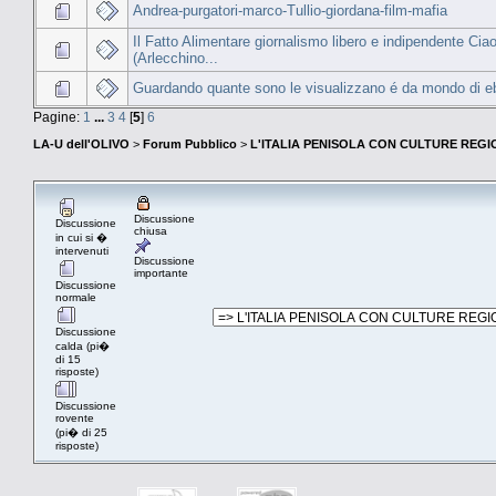
Andrea-purgatori-marco-Tullio-giordana-film-mafia
Il Fatto Alimentare giornalismo libero e indipendente Cia
(Arlecchino...
Guardando quante sono le visualizzano é da mondo di eb
Pagine:
1
...
3
4
[
5
]
6
LA-U dell'OLIVO
>
Forum Pubblico
>
L'ITALIA PENISOLA CON CULTURE REGIO
Discussione
Discussione
chiusa
in cui si �
intervenuti
Discussione
importante
Discussione
normale
Discussione
calda (pi�
di 15
risposte)
Discussione
rovente
(pi� di 25
risposte)