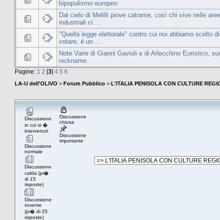
bipopulismo europeo
Dal cielo di Melilli piove catrame, così chi vive nelle are
industriali ci ...
"Quella legge elettorale" contro cui noi abbiamo scelto 
votare, é un ...
Note Varie di Gianni Gavioli e di Arlecchino Euristico, su
nickname.
Pagine:
1
2
[
3
]
4
5
6
LA-U dell'OLIVO
>
Forum Pubblico
>
L'ITALIA PENISOLA CON CULTURE REGIO
Discussione
Discussione
chiusa
in cui si �
intervenuti
Discussione
importante
Discussione
normale
Discussione
calda (pi�
di 15
risposte)
Discussione
rovente
(pi� di 25
risposte)