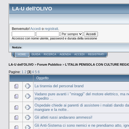
LA-U dell'OLIVO
Benvenuto!
Accedi
o
registrati
.
Accesso con nome utente, password e durata della sessione
Notizie
:
HOME
GUIDA
RICERCA
AGENDA
ACCEDI
REGISTRATI
LA-U dell'OLIVO
>
Forum Pubblico
>
L'ITALIA PENISOLA CON CULTURE REGIO
Pagine:
1
2
[
3
]
4
5
6
Oggetto
La tirannia del personal brand
Vadano pure avanti i "miraggi" del motore elettrico, ma n
impedito ...
Ospedale chiede ai parenti di assistere i malati dando da
mangiare e la notte..
Gli atleti russi andavano ammessi!
Gli Anti-Sistema ci sono nemici e ne prendiamo atto, ign