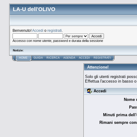
LA-U dell'OLIVO
Benvenuto!
Accedi
o
registrati
.
Accesso con nome utente, password e durata della sessione
Notizie
:
HOME
GUIDA
RICERCA
AGENDA
ACCEDI
REGISTRATI
Attenzione!
Solo gli utenti registrati po
Effettua l'accesso in basso 
Accedi
Nome u
Pas
Minuti prima dell'
Rimani sempre con