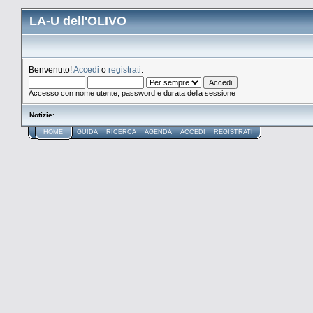
LA-U dell'OLIVO
Benvenuto!
Accedi
o
registrati
.
Accesso con nome utente, password e durata della sessione
Notizie
:
HOME
GUIDA
RICERCA
AGENDA
ACCEDI
REGISTRATI