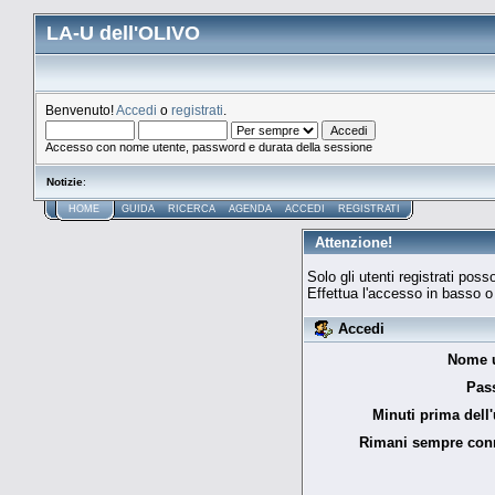
LA-U dell'OLIVO
Benvenuto!
Accedi
o
registrati
.
Accesso con nome utente, password e durata della sessione
Notizie
:
HOME
GUIDA
RICERCA
AGENDA
ACCEDI
REGISTRATI
Attenzione!
Solo gli utenti registrati po
Effettua l'accesso in basso 
Accedi
Nome u
Pas
Minuti prima dell'
Rimani sempre con