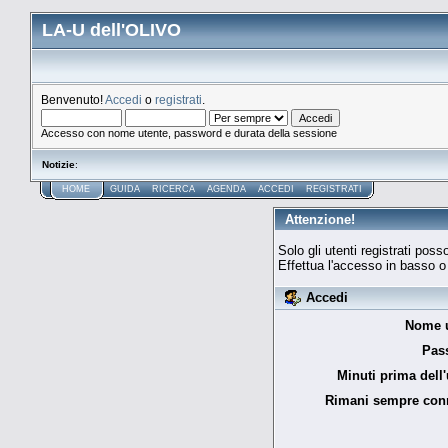
LA-U dell'OLIVO
Benvenuto!
Accedi
o
registrati
.
Accesso con nome utente, password e durata della sessione
Notizie
:
HOME
GUIDA
RICERCA
AGENDA
ACCEDI
REGISTRATI
Attenzione!
Solo gli utenti registrati po
Effettua l'accesso in basso 
Accedi
Nome u
Pas
Minuti prima dell'
Rimani sempre con