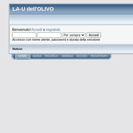
LA-U dell'OLIVO
Benvenuto!
Accedi
o
registrati
.
Accesso con nome utente, password e durata della sessione
Notizie
:
HOME
GUIDA
RICERCA
AGENDA
ACCEDI
REGISTRATI