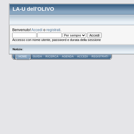
LA-U dell'OLIVO
Benvenuto!
Accedi
o
registrati
.
Accesso con nome utente, password e durata della sessione
Notizie
:
HOME
GUIDA
RICERCA
AGENDA
ACCEDI
REGISTRATI