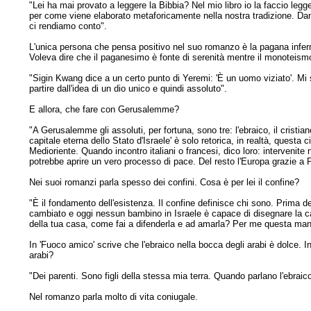
"Lei ha mai provato a leggere la Bibbia? Nel mio libro io la faccio legge
per come viene elaborato metaforicamente nella nostra tradizione. Danie
ci rendiamo conto".
L'unica persona che pensa positivo nel suo romanzo è la pagana infermi
Voleva dire che il paganesimo è fonte di serenità mentre il monotei
"Sigin Kwang dice a un certo punto di Yeremi: 'È un uomo viziato'. Mi 
partire dall'idea di un dio unico e quindi assoluto".
E allora, che fare con Gerusalemme?
"A Gerusalemme gli assoluti, per fortuna, sono tre: l'ebraico, il crist
capitale eterna dello Stato d'Israele' è solo retorica, in realtà, questa 
Medioriente. Quando incontro italiani o francesi, dico loro: intervenit
potrebbe aprire un vero processo di pace. Del resto l'Europa grazie a P
Nei suoi romanzi parla spesso dei confini. Cosa è per lei il confine?
"È il fondamento dell'esistenza. Il confine definisce chi sono. Prima d
cambiato e oggi nessun bambino in Israele è capace di disegnare la ca
della tua casa, come fai a difenderla e ad amarla? Per me questa mancanz
In 'Fuoco amico' scrive che l'ebraico nella bocca degli arabi è dolce. In
arabi?
"Dei parenti. Sono figli della stessa mia terra. Quando parlano l'ebraico
Nel romanzo parla molto di vita coniugale.