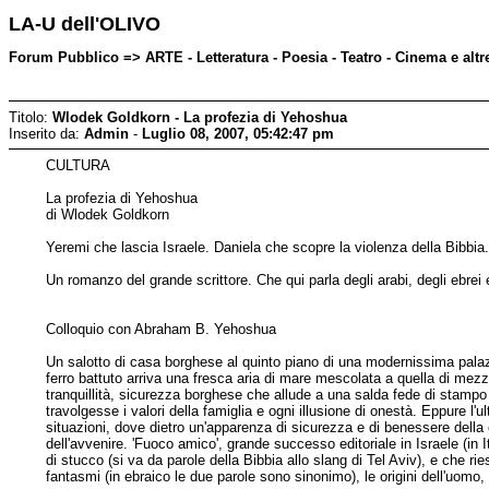
LA-U dell'OLIVO
Forum Pubblico => ARTE - Letteratura - Poesia - Teatro - Cinema e alt
Titolo:
Wlodek Goldkorn - La profezia di Yehoshua
Inserito da:
Admin
-
Luglio 08, 2007, 05:42:47 pm
CULTURA
La profezia di Yehoshua
di Wlodek Goldkorn
Yeremi che lascia Israele. Daniela che scopre la violenza della Bibbia
Un romanzo del grande scrittore. Che qui parla degli arabi, degli ebrei
Colloquio con Abraham B. Yehoshua
Un salotto di casa borghese al quinto piano di una modernissima palazz
ferro battuto arriva una fresca aria di mare mescolata a quella di me
tranquillità, sicurezza borghese che allude a una salda fede di stampo
travolgesse i valori della famiglia e ogni illusione di onestà. Eppure l'
situazioni, dove dietro un'apparenza di sicurezza e di benessere della 
dell'avvenire. 'Fuoco amico', grande successo editoriale in Israele (in
di stucco (si va da parole della Bibbia allo slang di Tel Aviv), e che ri
fantasmi (in ebraico le due parole sono sinonimo), le origini dell'uomo,