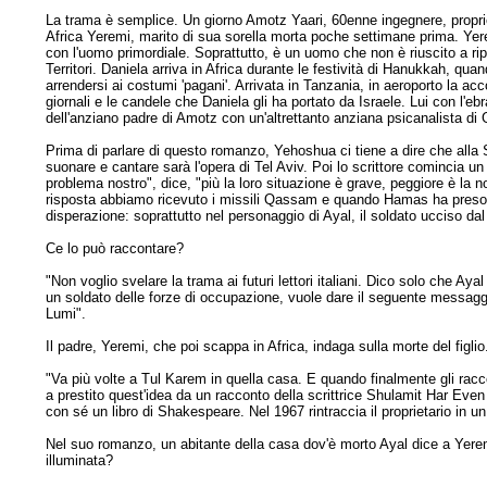
La trama è semplice. Un giorno Amotz Yaari, 60enne ingegnere, propriet
Africa Yeremi, marito di sua sorella morta poche settimane prima. Yerem
con l'uomo primordiale. Soprattutto, è un uomo che non è riuscito a ripr
Territori. Daniela arriva in Africa durante le festività di Hanukkah, qua
arrendersi ai costumi 'pagani'. Arrivata in Tanzania, in aeroporto la 
giornali e le candele che Daniela gli ha portato da Israele. Lui con l'
dell'anziano padre di Amotz con un'altrettanto anziana psicanalista d
Prima di parlare di questo romanzo, Yehoshua ci tiene a dire che alla S
suonare e cantare sarà l'opera di Tel Aviv. Poi lo scrittore comincia un 
problema nostro", dice, "più la loro situazione è grave, peggiore è la
risposta abbiamo ricevuto i missili Qassam e quando Hamas ha preso il 
disperazione: soprattutto nel personaggio di Ayal, il soldato ucciso da
Ce lo può raccontare?
"Non voglio svelare la trama ai futuri lettori italiani. Dico solo che 
un soldato delle forze di occupazione, vuole dare il seguente messaggio 
Lumi".
Il padre, Yeremi, che poi scappa in Africa, indaga sulla morte del figlio.
"Va più volte a Tul Karem in quella casa. E quando finalmente gli racc
a prestito quest'idea da un racconto della scrittrice Shulamit Har Even 
con sé un libro di Shakespeare. Nel 1967 rintraccia il proprietario in un 
Nel suo romanzo, un abitante della casa dov'è morto Ayal dice a Yeremi:
illuminata?