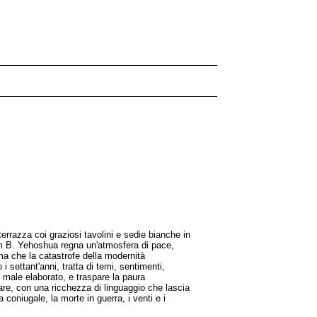
rrazza coi graziosi tavolini e sedie bianche in
ham B. Yehoshua regna un'atmosfera di pace,
ma che la catastrofe della modernità
i settant'anni, tratta di temi, sentimenti,
o male elaborato, e traspare la paura
eare, con una ricchezza di linguaggio che lascia
 coniugale, la morte in guerra, i venti e i