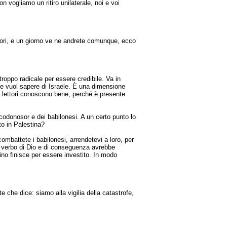
vogliamo un ritiro unilaterale, noi e voi
fuori, e un giorno ve ne andrete comunque, ecco
ppo radicale per essere credibile. Va in
ne vuol sapere di Israele. È una dimensione
i lettori conoscono bene, perché è presente
bucodonosor e dei babilonesi. A un certo punto lo
to in Palestina?
ombattete i babilonesi, arrendetevi a loro, per
 il verbo di Dio e di conseguenza avrebbe
bino finisce per essere investito. In modo
e che dice: siamo alla vigilia della catastrofe,