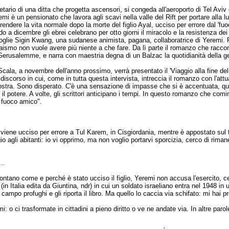
ario di una ditta che progetta ascensori, si congeda all'aeroporto di Tel Aviv
i è un pensionato che lavora agli scavi nella valle del Rift per portare alla lu
endere la vita normale dopo la morte del figlio Ayal, ucciso per errore dal 'fu
ndo a dicembre gli ebrei celebrano per otto giorni il miracolo e la resistenza d
accoglie Sigin Kwang, una sudanese animista, pagana, collaboratrice di Yeremi.
ebraismo non vuole avere più niente a che fare. Da lì parte il romanzo che racc
i Gerusalemme, e narra con maestria degna di un Balzac la quotidianità della 
cala, a novembre dell'anno prossimo, verrà presentato il 'Viaggio alla fine del 
discorso in cui, come in tutta questa intervista, intreccia il romanzo con l'attua
 nostra. Sono disperato. C'è una sensazione di impasse che si è accentuata, qu
potere. A volte, gli scrittori anticipano i tempi. In questo romanzo che comin
l fuoco amico".
Ayal viene ucciso per errore a Tul Karem, in Cisgiordania, mentre è appostato s
agli abitanti: io vi opprimo, ma non voglio portarvi sporcizia, cerco di rimaner
..
ontano come e perché è stato ucciso il figlio, Yeremi non accusa l'esercito, c
(in Italia edita da Giuntina, ndr) in cui un soldato israeliano entra nel 1948 i
campo profughi e gli riporta il libro. Ma quello lo caccia via schifato: mi hai pr
 o ci trasformate in cittadini a pieno diritto o ve ne andate via. In altre paro