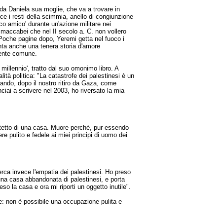
 da Daniela sua moglie, che va a trovare in
ce i resti della scimmia, anello di congiunzione
oco amico' durante un'azione militare nei
ei maccabei che nel II secolo a. C. non vollero
 Poche pagine dopo, Yeremi getta nel fuoco i
onta anche una tenera storia d'amore
gente comune.
millennio', tratto dal suo omonimo libro. A
lità politica: "La catastrofe dei palestinesi è un
ando, dopo il nostro ritiro da Gaza, come
ciai a scrivere nel 2003, ho riversato la mia
ul tetto di una casa. Muore perché, pur essendo
e pulito e fedele ai miei principi di uomo dei
erca invece l'empatia dei palestinesi. Ho preso
n una casa abbandonata di palestinesi, e porta
eso la casa e ora mi riporti un oggetto inutile".
le: non è possibile una occupazione pulita e