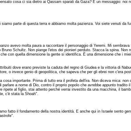
pensato cosa ci sia dietro ai Qassam sparati da Gaza? È un messaggio: noi non 
noi siamo parte di questa terra e abbiamo molta pazienza. Voi siete venuti da 
zo avevo molta paura a raccontare il personaggio di Yeremi. Mi sembrava tro
 Bruno Schultz. Non piange l'etos dei pionieri perduto. Stacca la spina. Non 
, che con quella dimensione la gente si identifica. È una dimensione che i mie
attribuiti dove erano previste la caduta del regno di Giudea e la vittoria di Na
itore, o invece genio di geopolitica, che sapeva che per gli ebrei non c'era pos
 cosa importante. Prima di tutto era il profeta dell'ira. Non diceva mica: non c
o di parlare a nome di Dio, contro il proprio popolo che avrebbe appunto tradito
 ripete al figlio, stai attento perché verrai investito da una macchina, il bam
te, c'è stata la Shoah".
iamo fatto il fondamento della nostra identità. E anche qui in Israele sento gent
astrofe".