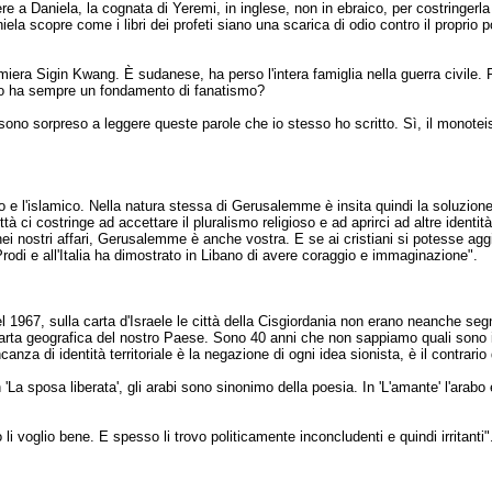
re a Daniela, la cognata di Yeremi, in inglese, non in ebraico, per costringerla
la scopre come i libri dei profeti siano una scarica di odio contro il proprio 
era Sigin Kwang. È sudanese, ha perso l'intera famiglia nella guerra civile. Pe
smo ha sempre un fondamento di fanatismo?
sono sorpreso a leggere queste parole che io stesso ho scritto. Sì, il monotei
iano e l'islamico. Nella natura stessa di Gerusalemme è insita quindi la soluzi
città ci costringe ad accettare il pluralismo religioso e ad aprirci ad altre iden
e nei nostri affari, Gerusalemme è anche vostra. E se ai cristiani si potesse ag
rodi e all'Italia ha dimostrato in Libano di avere coraggio e immaginazione".
el 1967, sulla carta d'Israele le città della Cisgiordania non erano neanche se
rta geografica del nostro Paese. Sono 40 anni che non sappiamo quali sono i 
a di identità territoriale è la negazione di ogni idea sionista, è il contrario
 'La sposa liberata', gli arabi sono sinonimo della poesia. In 'L'amante' l'arabo 
 li voglio bene. E spesso li trovo politicamente inconcludenti e quindi irritanti"