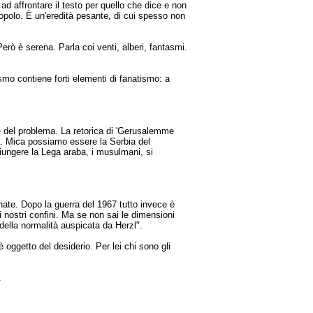
 ad affrontare il testo per quello che dice e non
popolo. È un'eredità pesante, di cui spesso non
rò è serena. Parla coi venti, alberi, fantasmi.
smo contiene forti elementi di fanatismo: a
one del problema. La retorica di 'Gerusalemme
tità. Mica possiamo essere la Serbia del
giungere la Lega araba, i musulmani, si
gnate. Dopo la guerra del 1967 tutto invece è
nostri confini. Ma se non sai le dimensioni
 della normalità auspicata da Herzl".
è oggetto del desiderio. Per lei chi sono gli
.