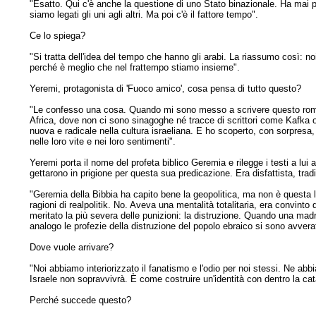
"Esatto. Qui c'è anche la questione di uno Stato binazionale. Ha mai 
siamo legati gli uni agli altri. Ma poi c'è il fattore tempo".
Ce lo spiega?
"Si tratta dell'idea del tempo che hanno gli arabi. La riassumo così: 
perché è meglio che nel frattempo stiamo insieme".
Yeremi, protagonista di 'Fuoco amico', cosa pensa di tutto questo?
"Le confesso una cosa. Quando mi sono messo a scrivere questo roman
Africa, dove non ci sono sinagoghe né tracce di scrittori come Kafka o
nuova e radicale nella cultura israeliana. E ho scoperto, con sorpresa
nelle loro vite e nei loro sentimenti".
Yeremi porta il nome del profeta biblico Geremia e rilegge i testi a lui 
gettarono in prigione per questa sua predicazione. Era disfattista, trad
"Geremia della Bibbia ha capito bene la geopolitica, ma non è questa la
ragioni di realpolitik. No. Aveva una mentalità totalitaria, era convint
meritato la più severa delle punizioni: la distruzione. Quando una madre
analogo le profezie della distruzione del popolo ebraico si sono avvera
Dove vuole arrivare?
"Noi abbiamo interiorizzato il fanatismo e l'odio per noi stessi. Ne abb
Israele non sopravvivrà. È come costruire un'identità con dentro la cat
Perché succede questo?