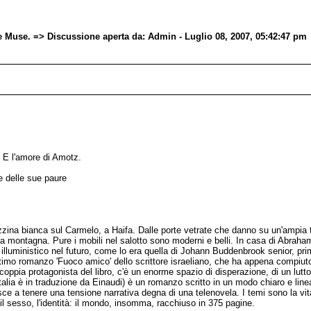
re Muse. => Discussione aperta da: Admin - Luglio 08, 2007, 05:42:47 pm
. E l'amore di Amotz.
 e delle sue paure
ina bianca sul Carmelo, a Haifa. Dalle porte vetrate che danno su un'ampia te
zza montagna. Pure i mobili nel salotto sono moderni e belli. In casa di Abra
 illuministico nel futuro, come lo era quella di Johann Buddenbrook senior, pri
ultimo romanzo 'Fuoco amico' dello scrittore israeliano, che ha appena compiuto 
coppia protagonista del libro, c'è un enorme spazio di disperazione, di un lutt
 Italia è in traduzione da Einaudi) è un romanzo scritto in un modo chiaro e lin
esce a tenere una tensione narrativa degna di una telenovela. I temi sono la vita
 il sesso, l'identità: il mondo, insomma, racchiuso in 375 pagine.