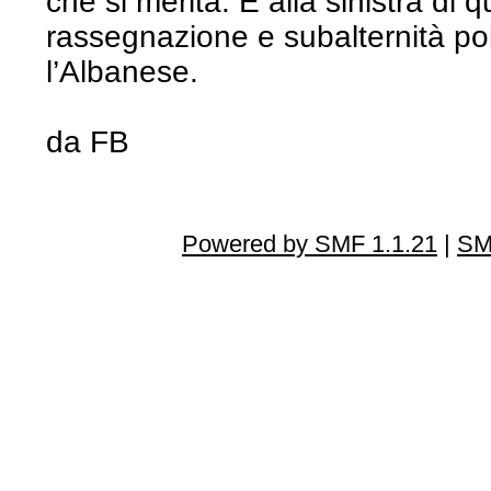
che si merita. E alla sinistra di 
rassegnazione e subalternità pol
l’Albanese.
da FB
Powered by SMF 1.1.21
|
SM