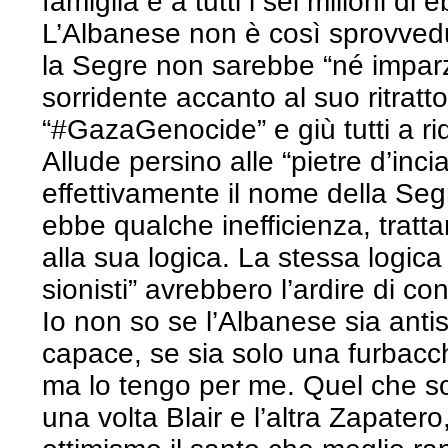
famiglia e a tutti i sei milioni di
L’Albanese non è così sprovvedu
la Segre non sarebbe “né imparzia
sorridente accanto al suo ritratt
“#GazaGenocide” e giù tutti a rid
Allude persino alle “pietre d’inc
effettivamente il nome della Seg
ebbe qualche inefficienza, tratta
alla sua logica. La stessa logica
sionisti” avrebbero l’ardire di con
Io non so se l’Albanese sia antis
capace, se sia solo una furbacc
ma lo tengo per me. Quel che so 
una volta Blair e l’altra Zapate