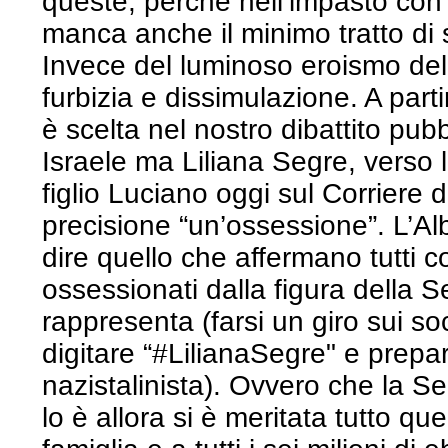
queste, perché nell’impasto con c
manca anche il minimo tratto di
Invece del luminoso eroismo del t
furbizia e dissimulazione. A part
è scelta nel nostro dibattito pu
Israele ma Liliana Segre, verso l
figlio Luciano oggi sul Corriere 
precisione “un’ossessione”. L’Al
dire quello che affermano tutti 
ossessionati dalla figura della 
rappresenta (farsi un giro sui s
digitare “#LilianaSegre" e prepa
nazistalinista). Ovvero che la S
lo è allora si è meritata tutto que