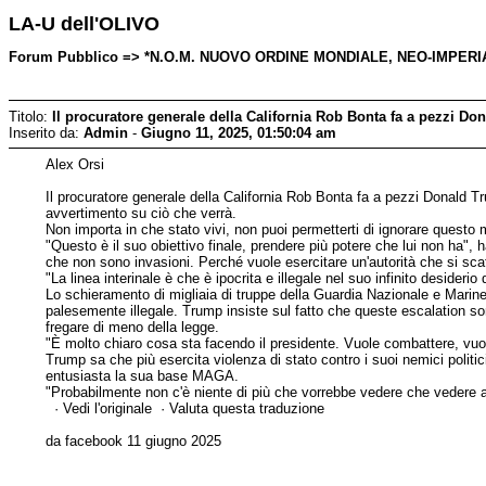
LA-U dell'OLIVO
Forum Pubblico => *N.O.M. NUOVO ORDINE MONDIALE, NEO-IMPERIALI
Titolo:
Il procuratore generale della California Rob Bonta fa a pezzi Do
Inserito da:
Admin
-
Giugno 11, 2025, 01:50:04 am
Alex Orsi
Il procuratore generale della California Rob Bonta fa a pezzi Donald Trum
avvertimento su ciò che verrà.
Non importa in che stato vivi, non puoi permetterti di ignorare questo
"Questo è il suo obiettivo finale, prendere più potere che lui non 
che non sono invasioni. Perché vuole esercitare un'autorità che si sc
"La linea interinale è che è ipocrita e illegale nel suo infinito desideri
Lo schieramento di migliaia di truppe della Guardia Nazionale e Mari
palesemente illegale. Trump insiste sul fatto che queste escalation son
fregare di meno della legge.
"È molto chiaro cosa sta facendo il presidente. Vuole combattere, vuo
Trump sa che più esercita violenza di stato contro i suoi nemici polit
entusiasta la sua base MAGA.
"Probabilmente non c'è niente di più che vorrebbe vedere che vedere al
· Vedi l'originale · Valuta questa traduzione
da facebook 11 giugno 2025