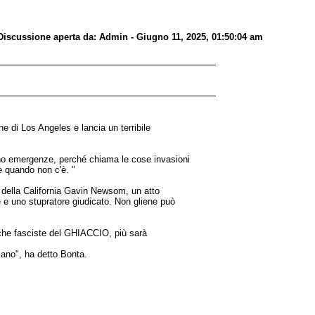
ssione aperta da: Admin - Giugno 11, 2025, 01:50:04 am
ne di Los Angeles e lancia un terribile
no emergenze, perché chiama le cose invasioni
e quando non c'è. "
 della California Gavin Newsom, un atto
le e uno stupratore giudicato. Non gliene può
tiche fasciste del GHIACCIO, più sarà
cano", ha detto Bonta.