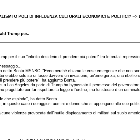
SMI O POLI DI INFLUENZA CULTURALI ECONOMICI E POLITICI? => Discu
nald Trump per..
p per il suo "infinito desiderio di prendere più potere" tra le brutali repressio
 messaggio...
ha", ha detto Bonta MSNBC. "Ecco perché chiama le cose emergenze che non so
atenerebbe solo se ci fosse davvero un invasione, un'emergenza, una ribellion
o di prendere più potere", ha aggiunto Bonta.
nes a Los Angeles da parte di Trump ha bypassato il permesso del governatore
o progettate per far rispettare la legge e l'ordine, ma lui stesso è un crimina
le che esploda", ha detto Bonta.
ici, in questo caso i coraggiosi uomini e donne che si oppongono alle sue poli
cune violenze provocate dall'inutile dispiegamento di militari sul suolo ameri