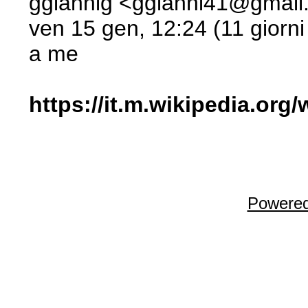
ggiannig <ggianni41@gmai
ven 15 gen, 12:24 (11 giorni
a me
https://it.m.wikipedia.or
Powered