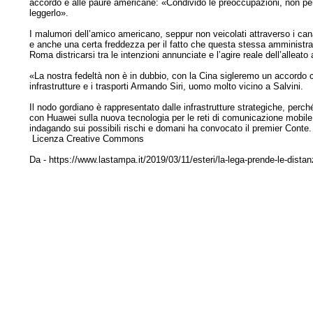
accordo e alle paure americane: «Condivido le preoccupazioni, non per
leggerlo».
I malumori dell’amico americano, seppur non veicolati attraverso i canal
e anche una certa freddezza per il fatto che questa stessa amministrazi
Roma districarsi tra le intenzioni annunciate e l’agire reale dell’alleato 
«La nostra fedeltà non è in dubbio, con la Cina sigleremo un accordo c
infrastrutture e i trasporti Armando Siri, uomo molto vicino a Salvini.
Il nodo gordiano è rappresentato dalle infrastrutture strategiche, per
con Huawei sulla nuova tecnologia per le reti di comunicazione mobile 5
indagando sui possibili rischi e domani ha convocato il premier Conte.
Licenza Creative Commons
Da - https://www.lastampa.it/2019/03/11/esteri/la-lega-prende-le-dista