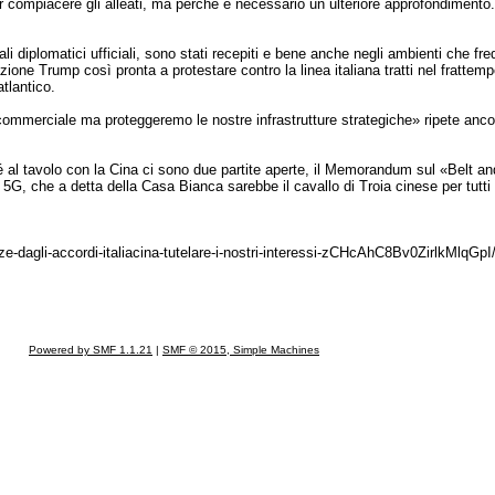
 compiacere gli alleati, ma perché è necessario un ulteriore approfondimento.
i diplomatici ufficiali, sono stati recepiti e bene anche negli ambienti che fre
one Trump così pronta a protestare contro la linea italiana tratti nel frattem
atlantico.
ommerciale ma proteggeremo le nostre infrastrutture strategiche» ripete ancora 
ché al tavolo con la Cina ci sono due partite aperte, il Memorandum sul «Belt a
G, che a detta della Casa Bianca sarebbe il cavallo di Troia cinese per tutti i
nze-dagli-accordi-italiacina-tutelare-i-nostri-interessi-zCHcAhC8Bv0ZirlkMlqGpI
Powered by SMF 1.1.21
|
SMF © 2015, Simple Machines