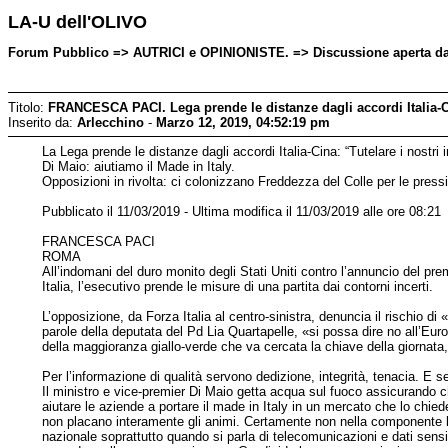
LA-U dell'OLIVO
Forum Pubblico => AUTRICI e OPINIONISTE. => Discussione aperta da:
Titolo:
FRANCESCA PACI. Lega prende le distanze dagli accordi Italia-Ci
Inserito da:
Arlecchino
-
Marzo 12, 2019, 04:52:19 pm
La Lega prende le distanze dagli accordi Italia-Cina: “Tutelare i nostri i
Di Maio: aiutiamo il Made in Italy.
Opposizioni in rivolta: ci colonizzano Freddezza del Colle per le press
Pubblicato il 11/03/2019 - Ultima modifica il 11/03/2019 alle ore 08:21
FRANCESCA PACI
ROMA
All’indomani del duro monito degli Stati Uniti contro l’annuncio del pr
Italia, l’esecutivo prende le misure di una partita dai contorni incerti.
L’opposizione, da Forza Italia al centro-sinistra, denuncia il rischio 
parole della deputata del Pd Lia Quartapelle, «si possa dire no all’Euro
della maggioranza giallo-verde che va cercata la chiave della giornata, 
Per l’informazione di qualità servono dedizione, integrità, tenacia. E ser
Il ministro e vice-premier Di Maio getta acqua sul fuoco assicurando 
aiutare le aziende a portare il made in Italy in un mercato che lo chi
non placano interamente gli animi. Certamente non nella componente le
nazionale soprattutto quando si parla di telecomunicazioni e dati sensibil