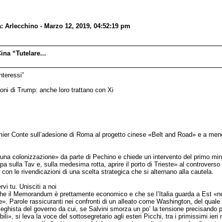
 Arlecchino - Marzo 12, 2019, 04:52:19 pm
na “Tutelare...
nteressi”
ioni di Trump: anche loro trattano con Xi
emier Conte sull’adesione di Roma al progetto cinese «Belt and Road» e a meno 
di «una colonizzazione» da parte di Pechino e chiede un intervento del primo m
pa sulla Tav e, sulla medesima rotta, aprire il porto di Trieste» al controverso 
con le rivendicazioni di una scelta strategica che si alternano alla cautela.
vi tu. Unisciti a noi
che il Memorandum è prettamente economico e che se l’Italia guarda a Est «non
ede». Parole rassicuranti nei confronti di un alleato come Washington, del qua
ghista del governo da cui, se Salvini smorza un po’ la tensione precisando p
i», si leva la voce del sottosegretario agli esteri Picchi, tra i primissimi ieri 