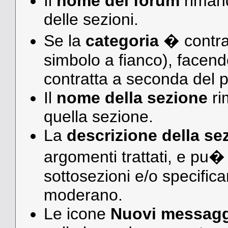
Il
nome del forum
rimand
delle sezioni.
Se la
categoria
� contrai
simbolo a fianco), facen
contratta a seconda del p
Il
nome della sezione
ri
quella sezione.
La
descrizione della se
argomenti trattati, e pu�
sottosezioni e/o specifica
moderano.
Le icone
Nuovi messagg