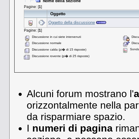
Nome della sezione
Pagine: [
1
]
Oggetto
Oggetto della discussione
Pagine: [
1
]
Discussione in cui siete intervenuti
Discu
Discussione normale
Discu
Sonda
Discussione calda (pi� di 15 risposte)
Discussione rovente (pi� di 25 risposte)
Alcuni forum mostrano l'
a
orizzontalmente nella par
da risparmiare spazio.
I
numeri di pagina
riman