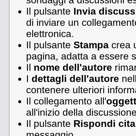
sondaggi a discussioni es
Il pulsante
Invia discus
di inviare un collegament
elettronica.
Il pulsante
Stampa
crea u
pagina, adatta a essere 
Il
nome dell'autore
riman
I
dettagli dell'autore
nel
contenere ulteriori inform
Il collegamento all'
oggett
all'inizio della discussione
Il pulsante
Rispondi cit
messaggio.