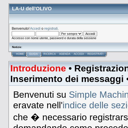
LA-U dell'OLIVO
Benvenuto!
Accedi
o
registrati
.
Accesso con nome utente, password e durata della sessione
Notizie
:
HOME
GUIDA
RICERCA
AGENDA
ACCEDI
REGISTRATI
Introduzione
•
Registrazio
Inserimento dei messaggi
Benvenuti su
Simple Machi
eravate nell'
indice delle sez
che � necessario registrarsi