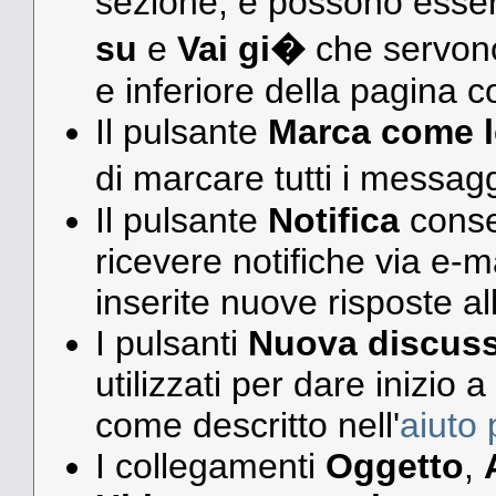
sezione, e possono esse
su
e
Vai gi�
che servono
e inferiore della pagina c
Il pulsante
Marca come le
di marcare tutti i messagg
Il pulsante
Notifica
consen
ricevere notifiche via e-m
inserite nuove risposte al
I pulsanti
Nuova discus
utilizzati per dare inizio
come descritto nell'
aiuto 
I collegamenti
Oggetto
,