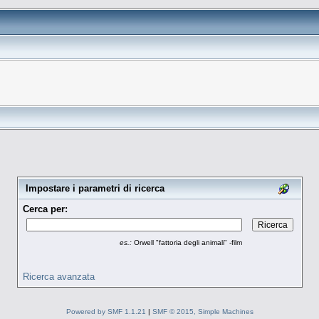
Impostare i parametri di ricerca
Cerca per:
es.:
Orwell "fattoria degli animali" -film
Ricerca avanzata
Powered by SMF 1.1.21
|
SMF © 2015, Simple Machines