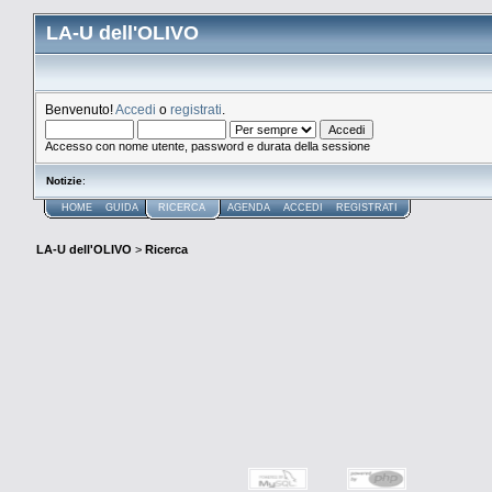
LA-U dell'OLIVO
Benvenuto!
Accedi
o
registrati
.
Accesso con nome utente, password e durata della sessione
Notizie
:
HOME
GUIDA
RICERCA
AGENDA
ACCEDI
REGISTRATI
LA-U dell'OLIVO
>
Ricerca